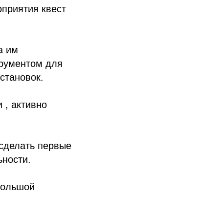
оприятия квест
а им
трументом для
становок.
 , активно
 сделать первые
ности.
большой