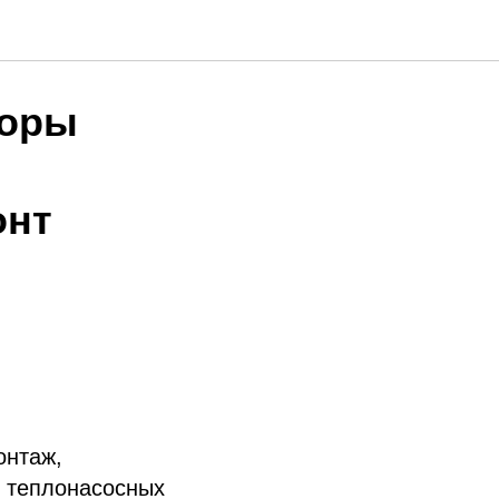
 дверей
доры
онт
онтаж,
х теплонасосных