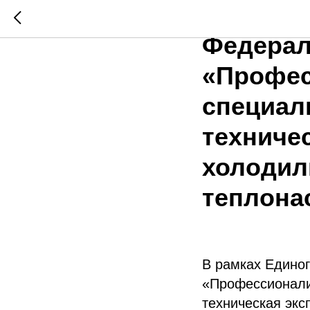
В рамка
Федерал
«Профес
специаль
техниче
холодил
теплона
В рамках Единог
«Профессионали
техническая эк