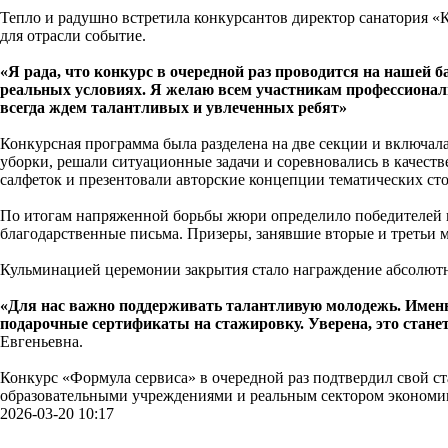
Тепло и радушно встретила конкурсантов директор санатория «
для отрасли событие.
«Я рада, что конкурс в очередной раз проводится на нашей 
реальных условиях. Я желаю всем участникам профессионал
всегда ждем талантливых и увлеченных ребят»
Конкурсная программа была разделена на две секции и включал
уборки, решали ситуационные задачи и соревновались в качест
салфеток и презентовали авторские концепции тематических ст
По итогам напряженной борьбы жюри определило победителей в
благодарственные письма. Призеры, занявшие вторые и третьи
Кульминацией церемонии закрытия стало награждение абсолютн
«Для нас важно поддерживать талантливую молодежь. Именн
подарочные сертификаты на стажировку. Уверена, это стане
Евгеньевна.
Конкурс «Формула сервиса» в очередной раз подтвердил свой с
образовательными учреждениями и реальным сектором экономик
2026-03-20 10:17