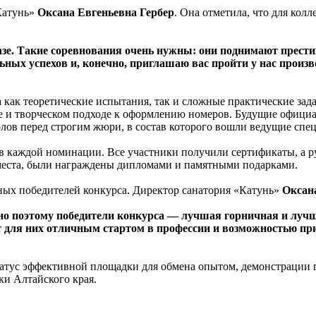
Катунь»
Оксана Евгеньевна Гербер
. Она отметила, что для кол
базе. Такие соревнования очень нужны: они поднимают прест
ьных успехов и, конечно, приглашаю вас пройти у нас прои
а как теоретические испытания, так и сложные практические за
ве и творческом подходе к оформлению номеров. Будущие офици
олов перед строгим жюри, в состав которого вошли ведущие спе
 каждой номинации. Все участники получили сертификаты, а р
 места, были награждены дипломами и памятными подарками.
ых победителей конкурса. Директор санатория «Катунь»
Оксан
о поэтому победители конкурса — лучшая горничная и лучш
т для них отличным стартом в профессии и возможностью при
татус эффективной площадки для обмена опытом, демонстрации 
и Алтайского края.