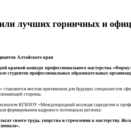
лили лучших горничных и офиц
циантов Алтайского края
второй краевой конкурс профессионального мастерства «Фор
ало студентов профессиональных образовательных организа
ь» становится местом притяжения для будущих специалистов с
ринимающей стороны.
 филиалом КГБПОУ «Международный колледж сыроделия и проф
для формирования кадрового потенциала региона:
ультат своего труда, упорства и стремления к мастерству. Ж
сионала».