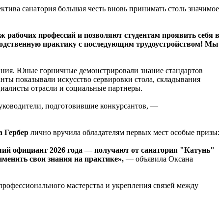
лектива санатория большая честь вновь принимать столь значимое
иж рабочих профессий и позволяют студентам проявить себя в
зводственную практику с последующим трудоустройством! Мы
дания. Юные горничные демонстрировали знание стандартов
анты показывали искусство сервировки стола, складывания
циалисты отрасли и социальные партнеры.
уководители, подготовившие конкурсантов, —
а Гербер
лично вручила обладателям первых мест особые призы:
ий официант 2026 года — получают от санатория "Катунь"
менить свои знания на практике»,
— объявила Оксана
профессионального мастерства и укрепления связей между