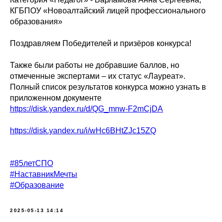
КГБПОУ «Новоалтайский лицей профессионального
образования»
Поздравляем Победителей и призёров конкурса!
Также были работы не добравшие баллов, но
отмеченные экспертами – их статус «Лауреат».
Полный список результатов конкурса можно узнать в
приложенном документе
https://disk.yandex.ru/d/QG_mnw-F2mCjDA
https://disk.yandex.ru/i/wHc6BHtZJc15ZQ
#85летСПО
#НаставникМечты
#Образование
2025-05-13 14:14