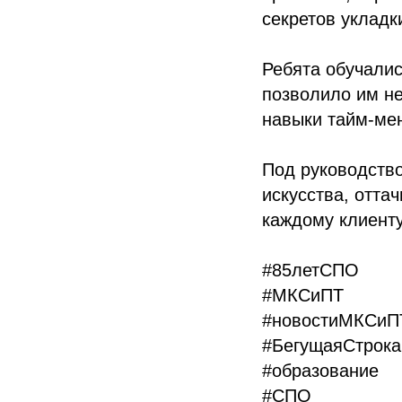
секретов укладк
Ребята обучалис
позволило им не
навыки тайм-мен
Под руководств
искусства, отта
каждому клиенту
#85летСПО
#МКСиПТ
#новостиМКСиП
#БегущаяСтрок
#образование
#СПО