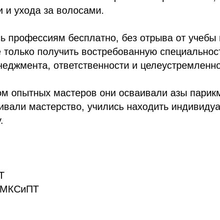
и и ухода за волосами.
ь профессиям бесплатно, без отрыва от учебы 
 только получить востребованную специальност
еджмента, ответственности и целеустремленно
ом опытных мастеров они осваивали азы парик
чивали мастерство, учились находить индивиду
.
Т
аМКСиПТ