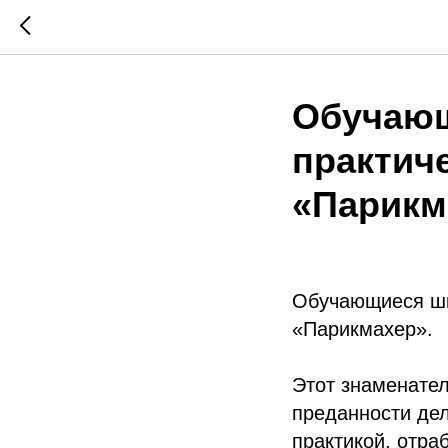
Обучающ
практич
«Парикм
Обучающиеся шк
«Парикмахер».
Этот знаменател
преданности дел
практикой, отра