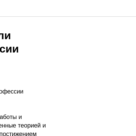
ли
ссии
рофессии
аботы и
енные теорией и
 постижением