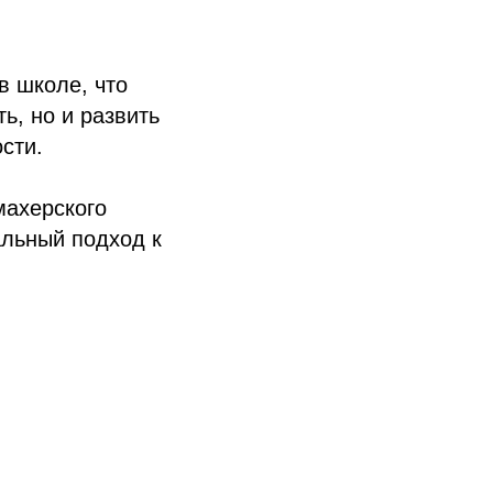
в школе, что
ь, но и развить
сти.
махерского
альный подход к