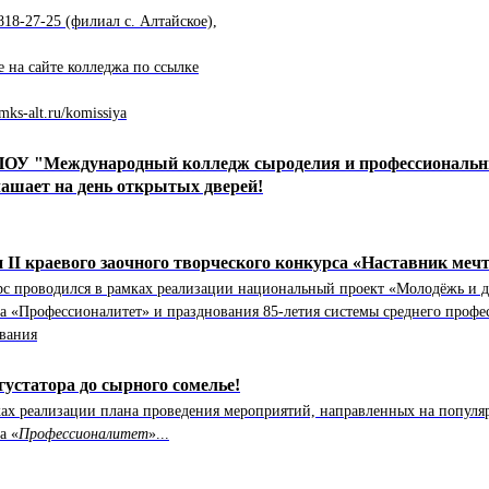
818-27-25 (филиал с. Алтайское),
е на сайте колледжа по ссылке
/mks-alt.ru/komissiya
ОУ "Международный колледж сыроделия и профессиональн
ашает на день открытых дверей!
 II краевого заочного творческого конкурса «Наставник меч
с проводился в рамках реализации национальный проект «Молодёжь и д
а «Профессионалитет» и празднования 85-летия системы среднего профе
вания
густатора до сырного сомелье!
ах реализации плана проведения мероприятий, направленных на попул
а «
Профессионалитет
»...