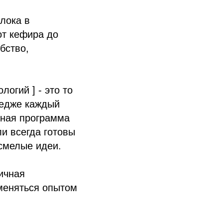
лока в
от кефира до
бство,
огий ] - это то
ледже каждый
бная программа
и всегда готовы
смелые идеи.
ичная
бменяться опытом