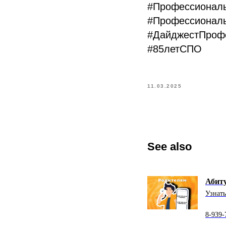
#Профессионал
#Профессионал
#ДайджестПроф
#85летСПО
11.03.2025
See also
Абиту
Узнать
8-939-