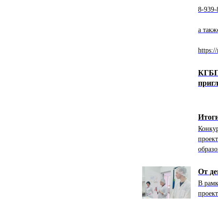
8-939-
а такж
https:/
КГБП
пригл
Итоги
Конкур
проект
образо
От де
В рамк
проект