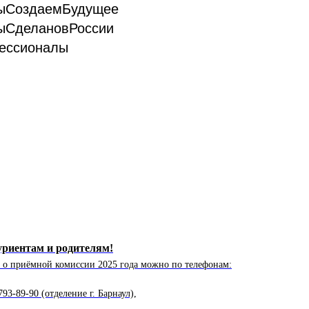
ыСоздаемБудущее
ыСделановРоссии
ессионалы
риентам и родителям!
 о приёмной комиссии 2025 года можно по телефонам:
793-89-90 (отделение г. Барнаул),