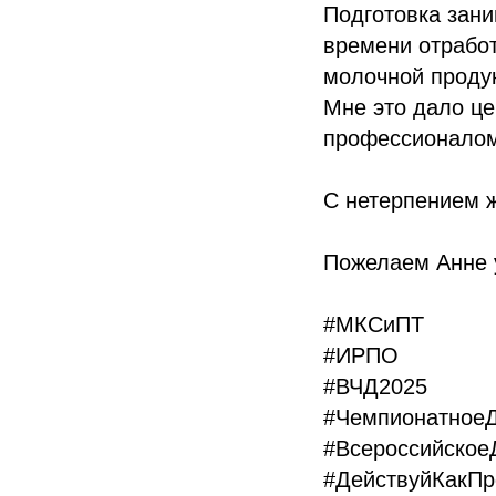
Подготовка зан
времени отработ
молочной проду
Мне это дало це
профессионалом
С нетерпением ж
Пожелаем Анне
#МКСиПТ
#ИРПО
#ВЧД2025
#Чемпионатное
#Всероссийское
#ДействуйКакП