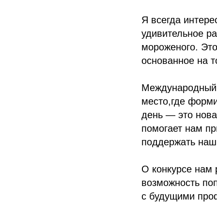
Я всегда интере
удивительное ра
мороженого. Это
основанное на т
Международный 
место,где форм
день — это нов
помогает нам пр
поддержать наши
О конкурсе нам 
возможность поп
с будущими про