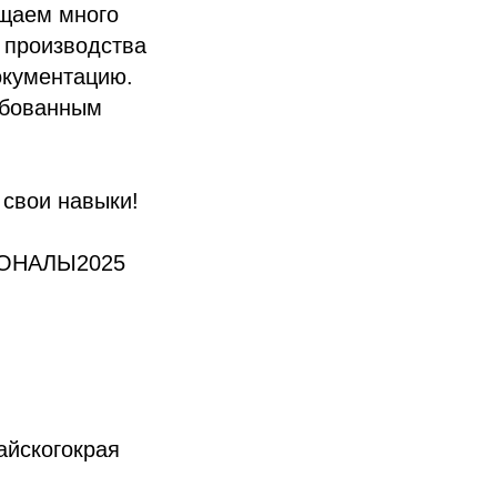
ящаем много
 производства
окументацию.
ебованным
 свои навыки!
ИОНАЛЫ2025
йскогокрая