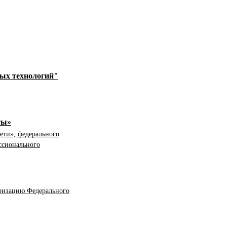
ых технологий"
ты»
ети», федерального
ссионального
яризацию Федерального